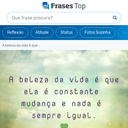
Reflexão
Atitude
Status
Fotos Sozinha
Le
A beleza da vida é que...