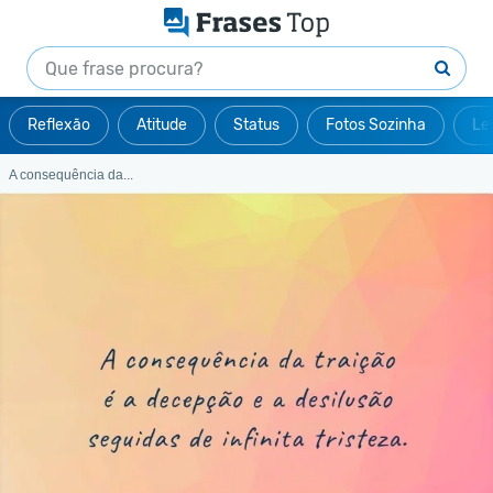
Reflexão
Atitude
Status
Fotos Sozinha
Le
A consequência da...