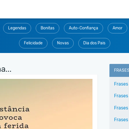
Legendas
Bonitas
Auto-Confiança
Amor
Felicidade
Novas
Dia dos Pais
a...
FRASE
Frases
Frases
Frases
Frases