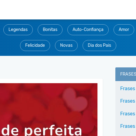
Legendas
Bonitas
Auto-Confiança
Amor
Felicidade
Novas
Dia dos Pais
FRASE
Frases
Frases 
Frases
Frases