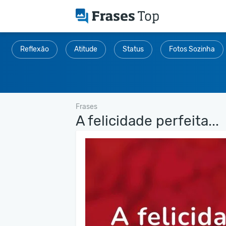
Reflexão
Atitude
Status
Fotos Sozinha
Frases
A felicidade perfeita...