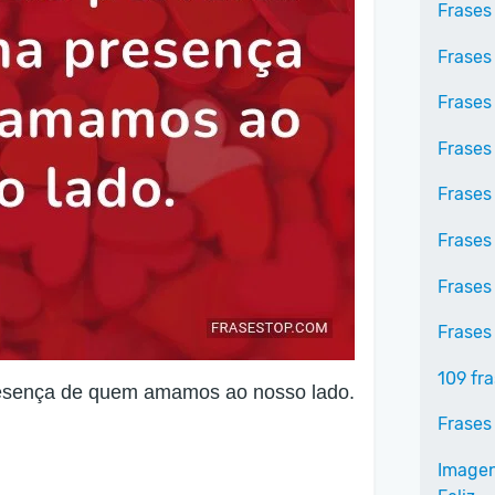
Frases
Frases
Frases
Frases
Frases
Frases
Frases
Frases
109 fr
 presença de quem amamos ao nosso lado.
Frases
Imagens