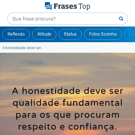
Reflexão
Atitude
Status
Fotos Sozinha
Le
A honestidade deve ser...