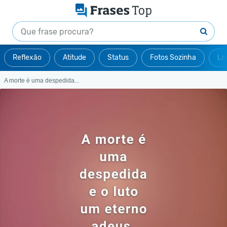
Reflexão
Atitude
Status
Fotos Sozinha
Le
A morte é uma despedida...