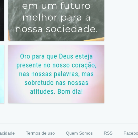
vacidade
Termos de uso
Quem Somos
RSS
Faceb