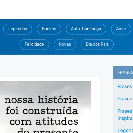
Legendas
Bonitas
Auto-Confiança
Amor
Felicidade
Novas
Dia dos Pais
FRASE
Frases
Frases
Frases
inspir
Legend