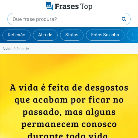
Reflexão
Atitude
Status
Fotos Sozinha
Le
A vida é feita de...