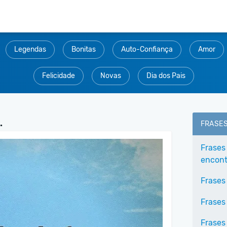
Legendas
Bonitas
Auto-Confiança
Amor
Felicidade
Novas
Dia dos Pais
.
FRASE
Frases
encontr
Frases
Frases
Frases 