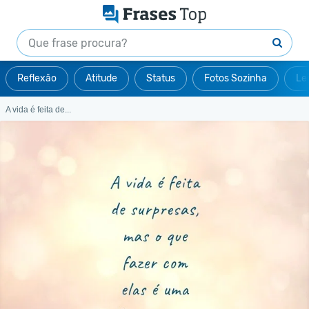
Reflexão
Atitude
Status
Fotos Sozinha
Le
A vida é feita de...