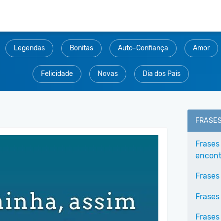
Legendas
Bonitas
Auto-Confiança
Amor
Felicidade
Novas
Dia dos Pais
.
FRASE
Frases
encontr
Frases
Frases
Frases