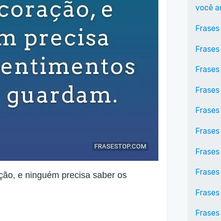
você 
Frases
Frases
Frases
Frases
Frases
Frases
Frases
Frases
ção, e ninguém precisa saber os
Frases
Frases