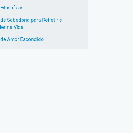
Filosóficas
de Sabedoria para Refletir e
er na Vida
 de Amor Escondido