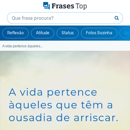
Reflexão
Atitude
Status
Fotos Sozinha
Le
A vida pertence àqueles...