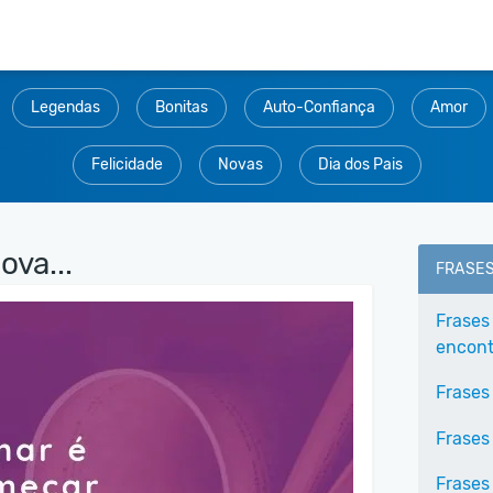
Legendas
Bonitas
Auto-Confiança
Amor
Felicidade
Novas
Dia dos Pais
va...
FRASE
Frases
encontr
Frases
Frases
Frases