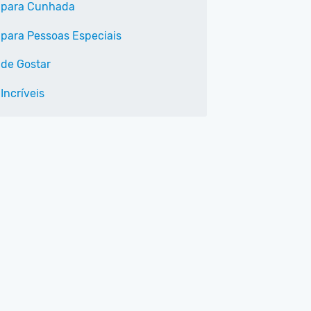
 para Cunhada
 para Pessoas Especiais
 de Gostar
Incríveis