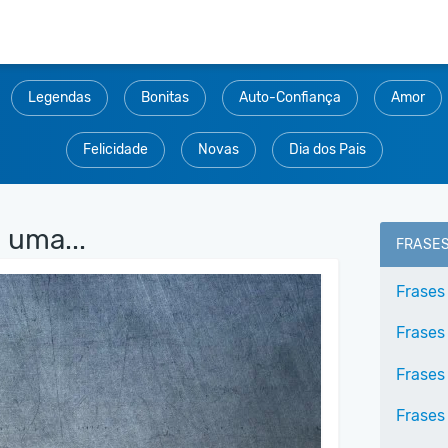
Legendas
Bonitas
Auto-Confiança
Amor
Felicidade
Novas
Dia dos Pais
 uma...
FRASE
Frases
Frases
Frases
Frases