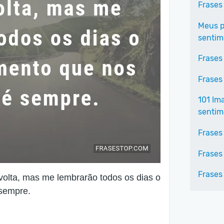
Frases
Meus p
sentim
Frases
Frases
101 Im
sentim
Frases
Frases
Frases
volta, mas me lembrarão todos os dias o
 sempre.