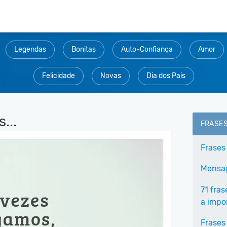
Legendas
Bonitas
Auto-Confiança
Amor
Felicidade
Novas
Dia dos Pais
...
FRASE
Frases
Mensag
71 fra
a impo
Frases