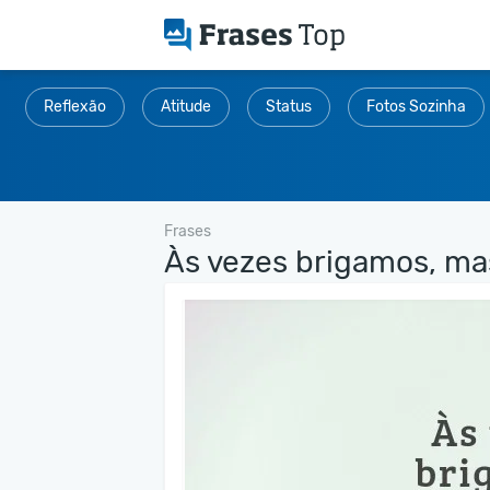
Reflexão
Atitude
Status
Fotos Sozinha
Frases
Às vezes brigamos, mas