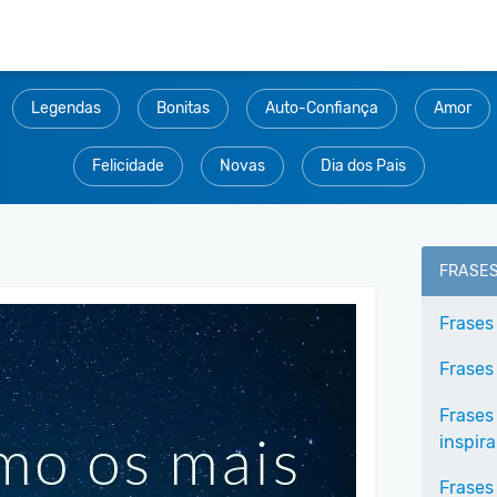
Legendas
Bonitas
Auto-Confiança
Amor
Felicidade
Novas
Dia dos Pais
FRASE
Frases
Frases
Frases
inspir
Frases