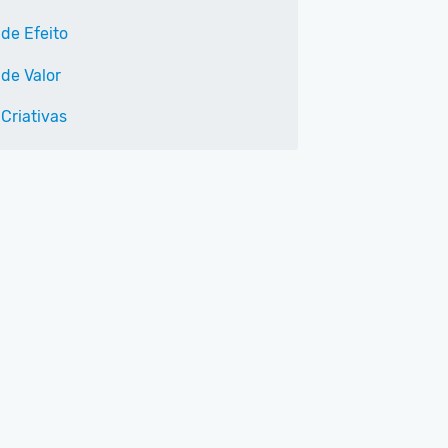
 de Efeito
 de Valor
Criativas