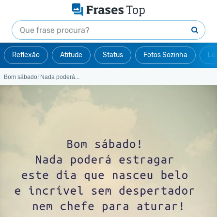
Reflexão
Atitude
Status
Fotos Sozinha
Le
Bom sábado! Nada poderá...