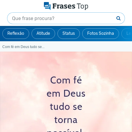
Reflexão
Atitude
Status
Fotos Sozinha
Le
Com fé em Deus tudo se...