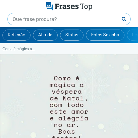
Reflexão
Atitude
Status
Fotos Sozinha
Le
Como é mágica a...