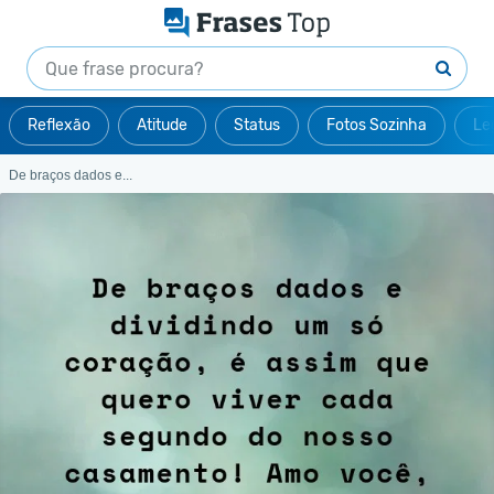
Reflexão
Atitude
Status
Fotos Sozinha
Le
De braços dados e...