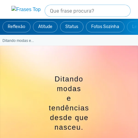
Reflexão
Atitude
Status
Fotos Sozinha
Le
Ditando modas e...