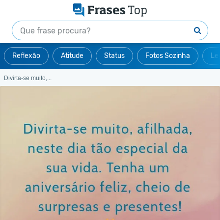
Reflexão
Atitude
Status
Fotos Sozinha
Le
Divirta-se muito,...