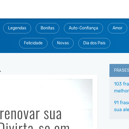
Legendas
Bonitas
Auto-Confiança
Amor
Felicidade
Novas
Dia dos Pais
.
FRASE
103 fr
melhor
91 fra
sua ale