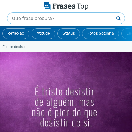
Reflexão
Atitude
Status
Fotos Sozinha
Le
É triste desistir de...