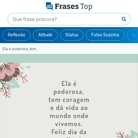
Reflexão
Atitude
Status
Fotos Sozinha
Le
Ela é poderosa, tem...