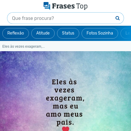
Reflexão
Atitude
Status
Fotos Sozinha
Le
Eles às vezes exageram,...