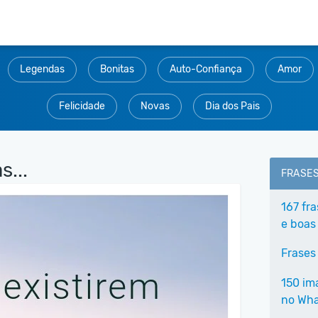
Legendas
Bonitas
Auto-Confiança
Amor
Felicidade
Novas
Dia dos Pais
s...
FRASE
167 fr
e boas
Frases
150 im
no Wh