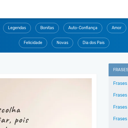
Legendas
Bonitas
Auto-Confiança
Amor
Felicidade
Novas
Dia dos Pais
FRASE
Frases
Frases
Frases
Frases