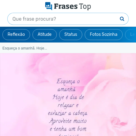
Reflexão
Atitude
Status
Fotos Sozinha
Le
Esqueça o amanhã. Hoje...