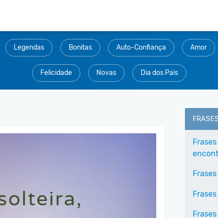
Legendas
Bonitas
Auto-Confiança
Amor
Felicidade
Novas
Dia dos Pais
FRASE
Frases
encontr
Frases
Frases
Frases