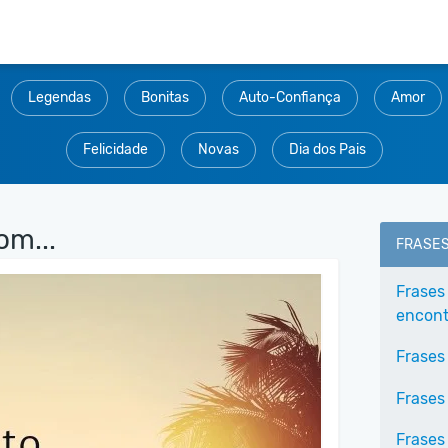
Legendas
Bonitas
Auto-Confiança
Amor
Felicidade
Novas
Dia dos Pais
om...
FRASE
Frases
encontr
Frases
Frases
Frases