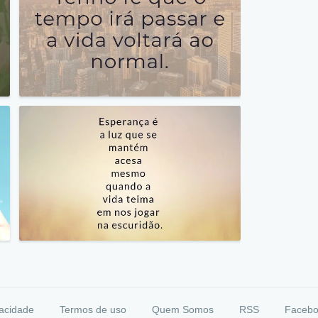
vacidade
Termos de uso
Quem Somos
RSS
Faceb