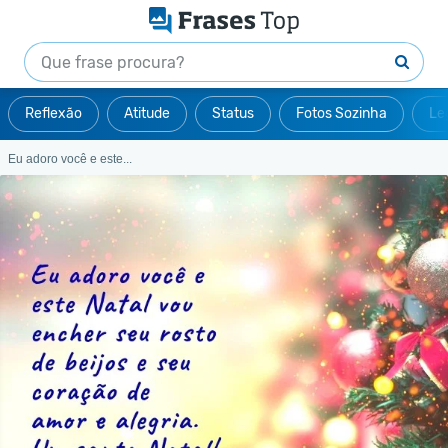
Reflexão
Atitude
Status
Fotos Sozinha
Le
Eu adoro você e este...