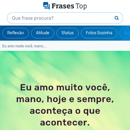
Reflexão
Atitude
Status
Fotos Sozinha
Le
Eu amo muito você, mano,...