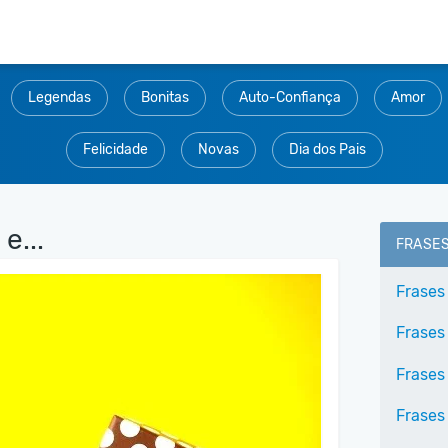
Legendas
Bonitas
Auto-Confiança
Amor
Felicidade
Novas
Dia dos Pais
e...
FRASE
Frases
Frases
Frases
Frases