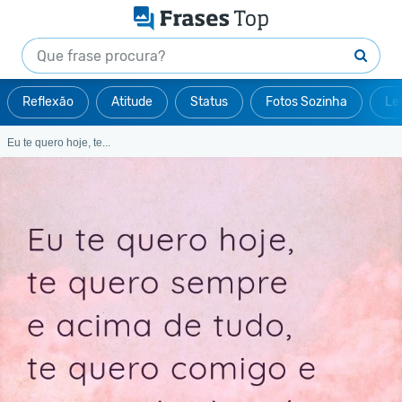
Reflexão
Atitude
Status
Fotos Sozinha
Le
Eu te quero hoje, te...