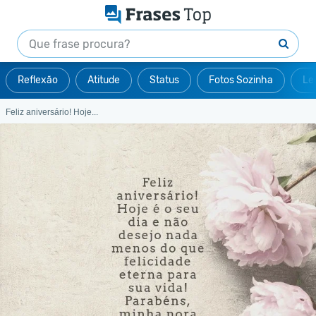
Reflexão
Atitude
Status
Fotos Sozinha
Le
Feliz aniversário! Hoje...