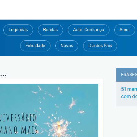
Legendas
Bonitas
Auto-Confiança
Amor
Felicidade
Novas
Dia dos Pais
..
FRASE
51 men
com de