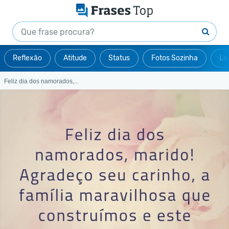
Reflexão
Atitude
Status
Fotos Sozinha
Le
Feliz dia dos namorados,...