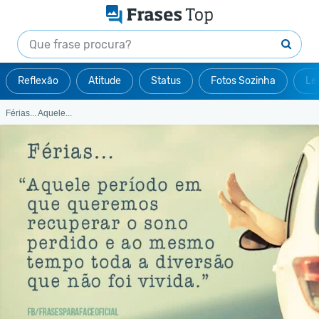
Reflexão
Atitude
Status
Fotos Sozinha
Le
Férias... Aquele...