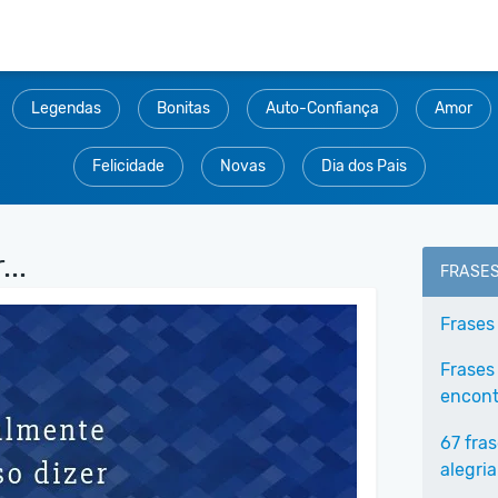
Legendas
Bonitas
Auto-Confiança
Amor
Felicidade
Novas
Dia dos Pais
..
FRASE
Frases
Frases
encontr
67 fra
alegria