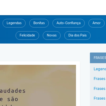
Legendas
Bonitas
Auto-Confiança
Amor
Felicidade
Novas
Dia dos Pais
FRASE
Legend
Frases
Frases
Frases