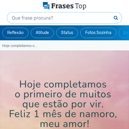
Reflexão
Atitude
Status
Fotos Sozinha
Le
Hoje completamos o...