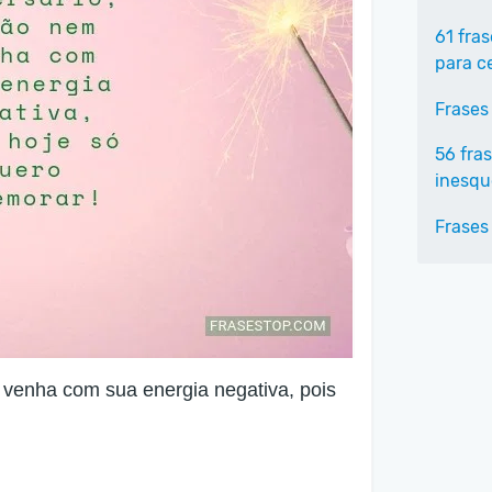
61 fra
para c
Frases
56 fra
inesqu
Frases
 venha com sua energia negativa, pois