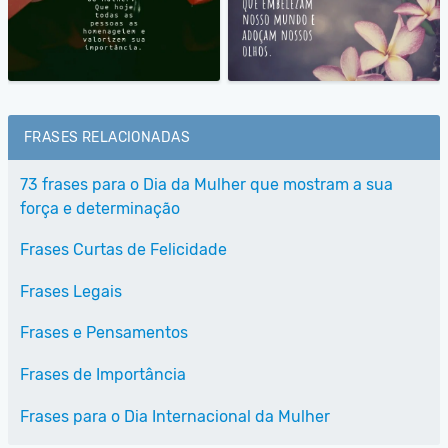
FRASES RELACIONADAS
73 frases para o Dia da Mulher que mostram a sua
força e determinação
Frases Curtas de Felicidade
Frases Legais
Frases e Pensamentos
Frases de Importância
Frases para o Dia Internacional da Mulher