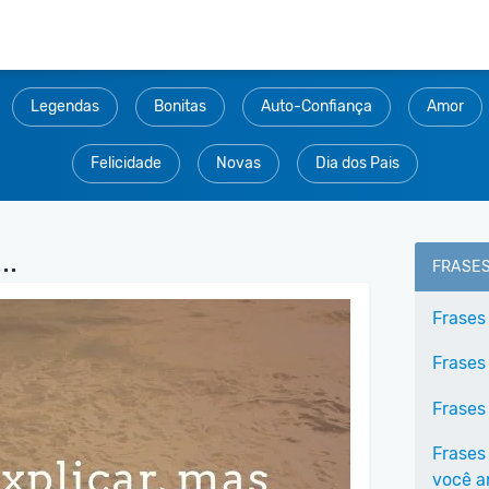
Legendas
Bonitas
Auto-Confiança
Amor
Felicidade
Novas
Dia dos Pais
..
FRASE
Frases
Frases
Frases
Frases
você 