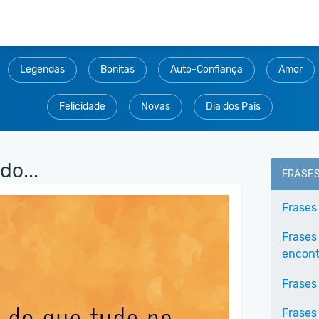
Legendas
Bonitas
Auto-Confiança
Amor
Felicidade
Novas
Dia dos Pais
do...
FRASE
Frases
Frases
encontr
Frases
Frases