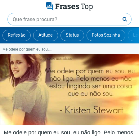
Reflexão
Atitude
Status
Fotos Sozinha
Le
Me odeie por quem eu sou,...
Me odeie por quem eu sou, eu não ligo. Pelo menos