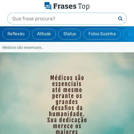
Reflexão
Atitude
Status
Fotos Sozinha
Le
Médicos são essenciais...