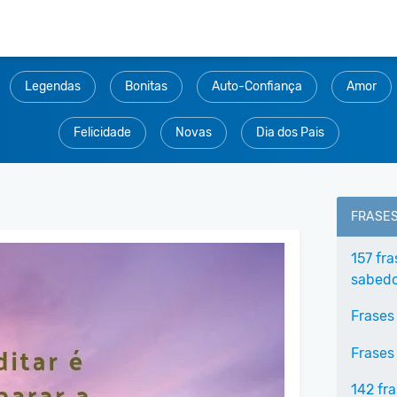
Legendas
Bonitas
Auto-Confiança
Amor
Felicidade
Novas
Dia dos Pais
FRASE
157 fr
sabedo
Frases
Frases
142 fr